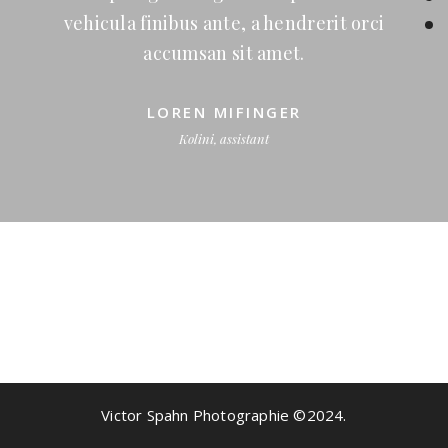
vehicula finibus ante, a hendrerit orci
accumsan sit amet.
LOREN MIFINGER
Kolini, assistant
Ut hendrerit egestas mi, sed vulputate
Victor Spahn Photographie ©2024.
est ultricies id. Sed ac lobortis erat, sed