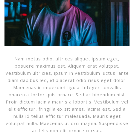
Nam metus odio, ultrices aliquet ipsum eget,
posuere maximus est. Aliquam erat volutpat.
Vestibulum ultricies, ipsum in vestibulum luctus, ante
diam dapibus leo, id placerat odio risus eget dolor.
Maecenas in imperdiet ligula. Integer convallis
pharetra tortor quis ornare. Sed ac bibendum nisl.
Proin dictum lacinia mauris a lobortis. Vestibulum vel
elit efficitur, fringilla ex sit amet, lacinia est. Sed a
nulla id tellus efficitur malesuada. Mauris eget
volutpat nulla. Maecenas ut orci magna. Suspendisse
ac felis non elit ornare cursus.